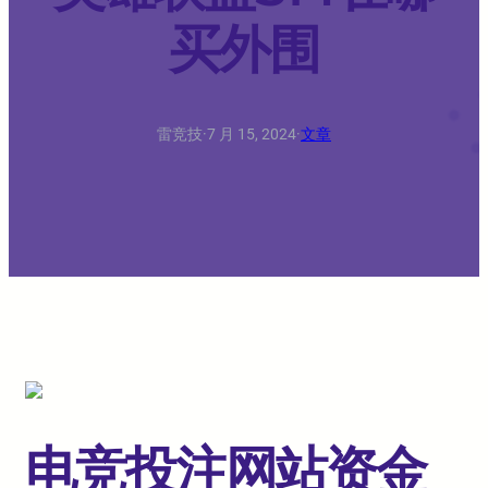
买外围
雷竞技
·
7 月 15, 2024
·
文章
电竞投注网站资金