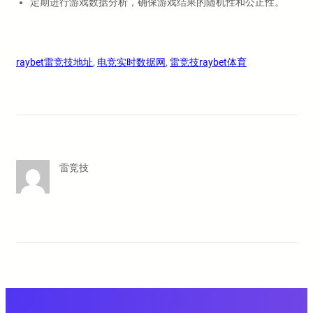
定期进行游戏数据分析，确保游戏结果的随机性和公正性。
raybet雷竞技地址
, 
电竞实时数据网
, 
雷竞技raybet体育
雷竞技