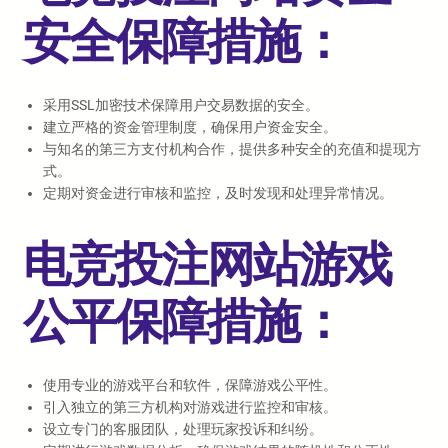
安全保障措施：
采用SSL加密技术保障用户交易数据的安全。
建立严格的资金管理制度，确保用户资金安全。
与知名的第三方支付机构合作，提供多种安全的充值和提现方
式。
定期对资金进行审核和监控，及时发现和处理异常情况。
电竞投注网站游戏
公平保障措施：
使用专业的游戏平台和软件，保障游戏公平性。
引入独立的第三方机构对游戏进行监控和审核。
设立专门的客服团队，处理玩家投诉和纠纷。