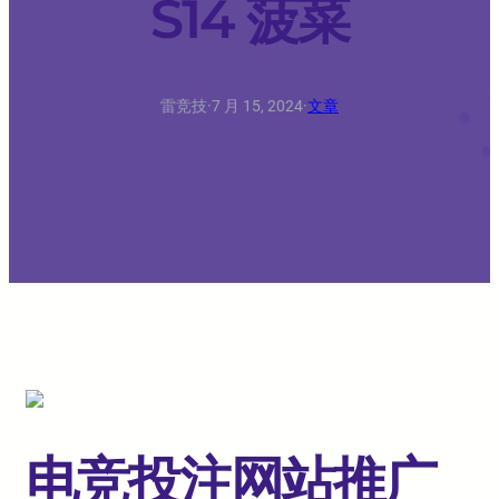
S14 菠菜
雷竞技
·
7 月 15, 2024
·
文章
电竞投注网站推广