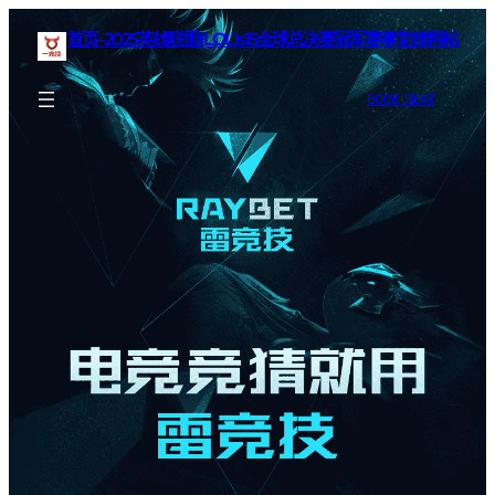
首页–2025英雄联盟(LOL)s15全球总决赛冠军赛事竞猜网站
BOOK SEAT