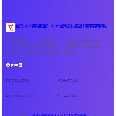
首页–2025英雄联盟(LOL)s15全球总决赛冠军赛事竞猜网站
在今晚举行的 2024 《英雄联盟》LPL 夏季赛季后赛半决赛
中,BLG 电子竞技俱乐部成功以 3:1 的战绩赢下 TES,晋级夏季
赛决赛,这是 BLG 队史首次进入 LPL 夏季赛决
Facebook
Twitter
YouTube
LinkedIn
PRODUCTS
COMPANY
RESOURCES
SUPPORT
首页–2025英雄联盟(LOL)s15全球总决赛冠军赛事竞