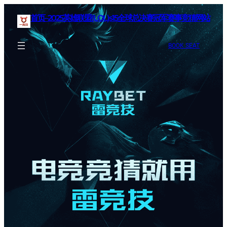
首页–2025英雄联盟(LOL)s15全球总决赛冠军赛事竞猜网站
BOOK SEAT