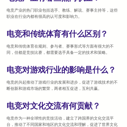
电竞产业的热门职业包括选手、教练、解说、赛事主持等，这些
职业在行业内都有很高的认可度和影响力。
电竞和传统体育有什么区别？
电竞和传统体育在规则、参与者、赛事形式等方面有很大的不
同，但都是竞技比赛，都需要选手具备一定的技术和策略。
电竞对游戏行业的影响是什么？
电竞的兴起推动了游戏行业的发展和进步，促进了游戏技术的不
断创新和游戏市场的繁荣，两者相互促进，互利共赢。
电竞对文化交流有何贡献？
电竞作为一种全球性的竞技活动，建立了跨国界的文化交流平
台，推动了不同国家和地区的文化交流和理解，促进了世界文化