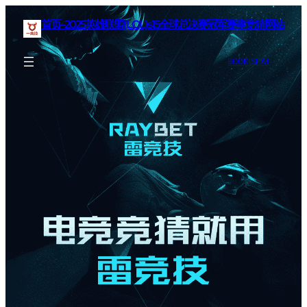
首页–2025英雄联盟(LOL)s15全球总决赛冠军赛事竞猜网站
BOOK SEAT