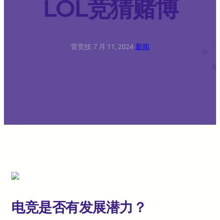
LOL竞猜赌博
雷竞技
·
7 月 11, 2024
·
新闻
电竞是否有发展潜力？