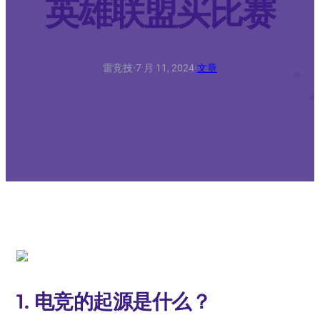
英雄联盟买比赛
雷竞技
·
7 月 11, 2024
·
文章
1. 电竞的起源是什么？