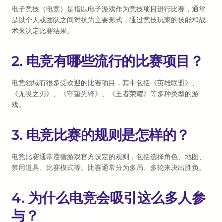
电子竞技（电竞）是指以电子游戏作为竞技项目进行比赛，通常
是以个人或团队之间对抗为主要形式，通过竞技玩家的技能和战
术来决定比赛结果。
2. 电竞有哪些流行的比赛项目？
电竞领域有很多受欢迎的比赛项目，其中包括《英雄联盟》、
《无畏之刃》、《守望先锋》、《王者荣耀》等多种类型的游
戏。
3. 电竞比赛的规则是怎样的？
电竞比赛通常遵循游戏官方设定的规则，包括选择角色、地图、
禁用道具、比赛模式等。比赛通常分为多局、多轮来决出胜负。
4. 为什么电竞会吸引这么多人参
与？