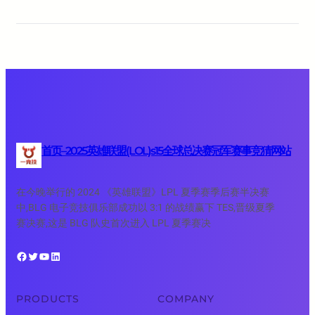
首页–2025英雄联盟(LOL)s15全球总决赛冠军赛事竞猜网站
在今晚举行的 2024 《英雄联盟》LPL 夏季赛季后赛半决赛
中,BLG 电子竞技俱乐部成功以 3:1 的战绩赢下 TES,晋级夏季
赛决赛,这是 BLG 队史首次进入 LPL 夏季赛决
Facebook
Twitter
YouTube
LinkedIn
PRODUCTS
COMPANY