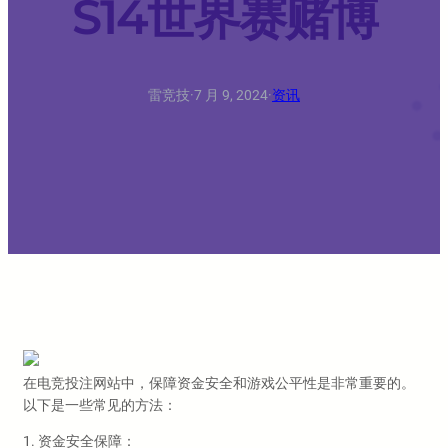
S14世界赛赌博
雷竞技
·
7 月 9, 2024
·
资讯
在电竞投注网站中，保障资金安全和游戏公平性是非常重要的。
以下是一些常见的方法：
1. 资金安全保障：