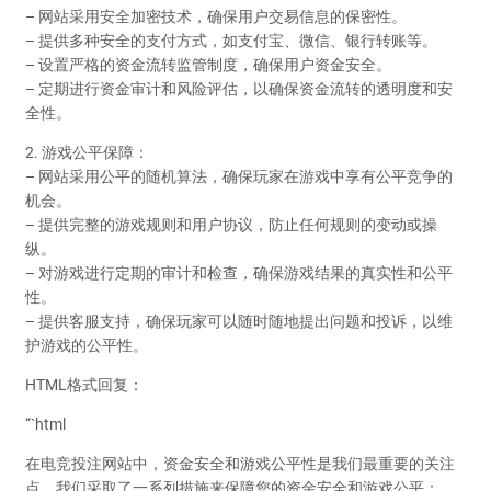
– 网站采用安全加密技术，确保用户交易信息的保密性。
– 提供多种安全的支付方式，如支付宝、微信、银行转账等。
– 设置严格的资金流转监管制度，确保用户资金安全。
– 定期进行资金审计和风险评估，以确保资金流转的透明度和安
全性。
2. 游戏公平保障：
– 网站采用公平的随机算法，确保玩家在游戏中享有公平竞争的
机会。
– 提供完整的游戏规则和用户协议，防止任何规则的变动或操
纵。
– 对游戏进行定期的审计和检查，确保游戏结果的真实性和公平
性。
– 提供客服支持，确保玩家可以随时随地提出问题和投诉，以维
护游戏的公平性。
HTML格式回复：
“`html
在电竞投注网站中，资金安全和游戏公平性是我们最重要的关注
点。我们采取了一系列措施来保障您的资金安全和游戏公平：