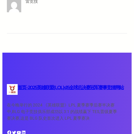
雷竞技
首页–2025英雄联盟(LOL)s15全球总决赛冠军赛事竞猜网站
在今晚举行的 2024 《英雄联盟》LPL 夏季赛季后赛半决赛
中,BLG 电子竞技俱乐部成功以 3:1 的战绩赢下 TES,晋级夏季
赛决赛,这是 BLG 队史首次进入 LPL 夏季赛决
Facebook
Twitter
YouTube
LinkedIn