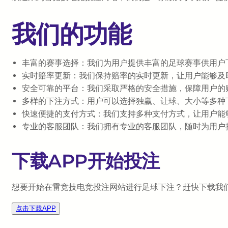
我们的功能
丰富的赛事选择：我们为用户提供丰富的足球赛事供用户
实时赔率更新：我们保持赔率的实时更新，让用户能够及
安全可靠的平台：我们采取严格的安全措施，保障用户的
多样的下注方式：用户可以选择独赢、让球、大小等多种
快速便捷的支付方式：我们支持多种支付方式，让用户能
专业的客服团队：我们拥有专业的客服团队，随时为用户
下载APP开始投注
想要开始在雷竞技电竞投注网站进行足球下注？赶快下载我们
点击下载APP