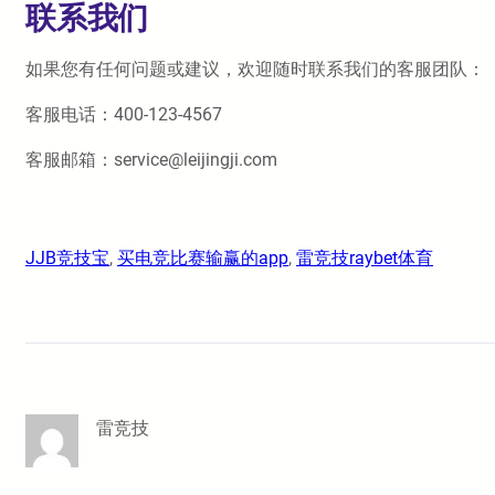
联系我们
如果您有任何问题或建议，欢迎随时联系我们的客服团队：
客服电话：400-123-4567
客服邮箱：service@leijingji.com
JJB竞技宝
, 
买电竞比赛输赢的app
, 
雷竞技raybet体育
雷竞技