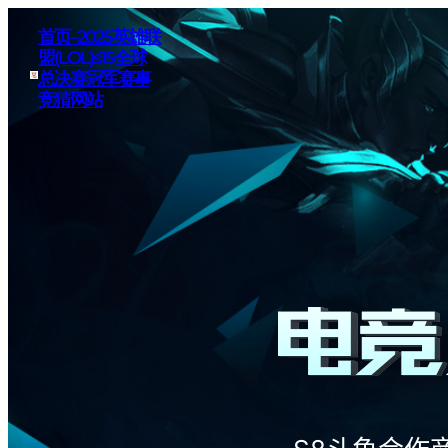
首页–2025英雄联
盟(LOL)s15全球
总决赛冠军赛事
竞猜网站