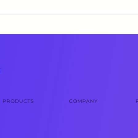
网
PRODUCTS
COMPANY