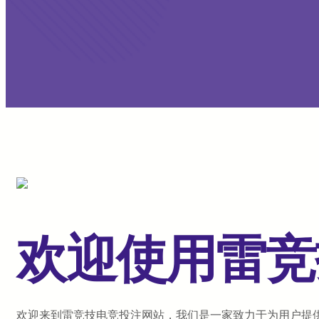
欢迎使用雷竞
欢迎来到雷竞技电竞投注网站，我们是一家致力于为用户提