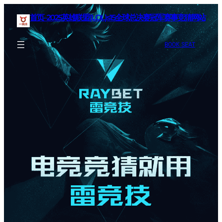
首页–2025英雄联盟(LOL)s15全球总决赛冠军赛事竞猜网站
BOOK SEAT