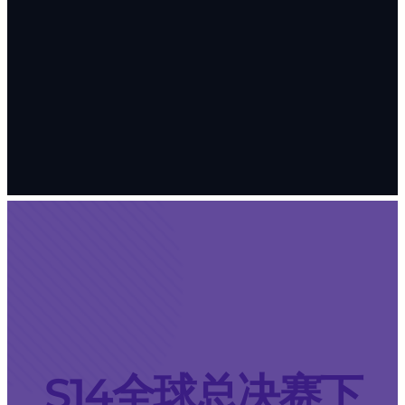
S14全球总决赛下