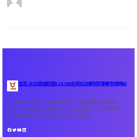
首页–2025英雄联盟(LOL)s15全球总决赛冠军赛事竞猜网站
在今晚举行的 2024 《英雄联盟》LPL 夏季赛季后赛半决赛
中,BLG 电子竞技俱乐部成功以 3:1 的战绩赢下 TES,晋级夏季
赛决赛,这是 BLG 队史首次进入 LPL 夏季赛决
Facebook
Twitter
YouTube
LinkedIn