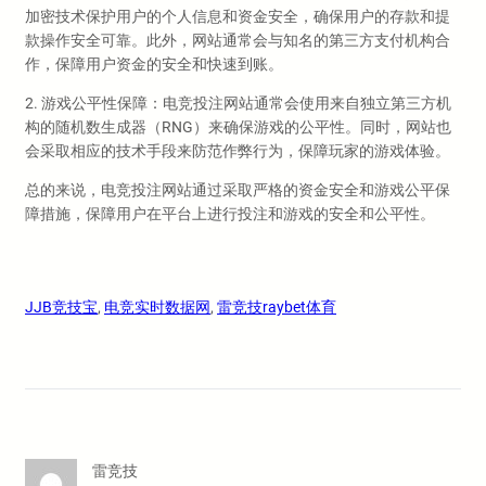
加密技术保护用户的个人信息和资金安全，确保用户的存款和提
款操作安全可靠。此外，网站通常会与知名的第三方支付机构合
作，保障用户资金的安全和快速到账。
2. 游戏公平性保障：电竞投注网站通常会使用来自独立第三方机
构的随机数生成器（RNG）来确保游戏的公平性。同时，网站也
会采取相应的技术手段来防范作弊行为，保障玩家的游戏体验。
总的来说，电竞投注网站通过采取严格的资金安全和游戏公平保
障措施，保障用户在平台上进行投注和游戏的安全和公平性。
JJB竞技宝
, 
电竞实时数据网
, 
雷竞技raybet体育
雷竞技