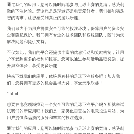
通过我们的应用，您可以随时随地参与足球比赛的竞猜，感受刺
激的下注体验。无论您是足球迷还是电竞爱好者，我们都能满足
您的需求，让您感受到真正的游戏乐趣。
我们致力于为用户提供安全可靠的投注环境，保障用户的资金安
全和隐私保护。我们拥有专业的技术团队和客服团队，随时为您
解决问题和提供支持。
不仅如此，我们的平台还提供丰富的优惠活动和奖励机制，让用
户享受到更多的福利和惊喜。您可以通过参与活动赢取奖励，提
升游戏体验，享受更多乐趣。
快来下载我们的应用，体验最独特的足球下注服务吧！加入我
们，您将拥有更多的机会赢得大奖，享受无限乐趣！
“`html
想要在电竞领域找到一个安全可靠的足球下注平台吗？那就来试
试我们的新应用吧！我们是一家类似雷竞技的电竞投注网站，为
用户提供高品质的服务和丰富的投注选择。
通过我们的应用，您可以随时随地参与足球比赛的竞猜，感受刺