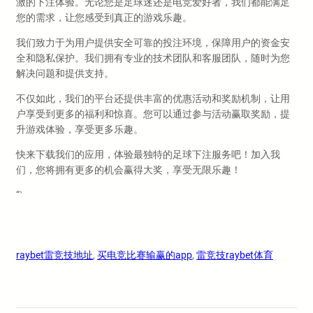
激的下注体验。无论您是足球迷还是电竞爱好者，我们都能满足
您的需求，让您感受到真正的游戏乐趣。
我们致力于为用户提供安全可靠的投注环境，保障用户的资金安
全和隐私保护。我们拥有专业的技术团队和客服团队，随时为您
解决问题和提供支持。
不仅如此，我们的平台还提供丰富的优惠活动和奖励机制，让用
户享受到更多的福利和惊喜。您可以通过参与活动赢取奖励，提
升游戏体验，享受更多乐趣。
快来下载我们的应用，体验最独特的足球下注服务吧！加入我
们，您将拥有更多的机会赢得大奖，享受无限乐趣！
“`
raybet雷竞技地址
, 
买电竞比赛输赢的app
, 
雷竞技raybet体育