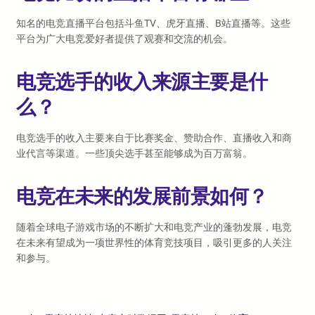
知名的电竞直播平台包括斗鱼TV、虎牙直播、B站直播等。这些
平台为广大电竞爱好者提供了观赛和交流的机会。
电竞选手的收入来源主要是什
么？
电竞选手的收入主要来自于比赛奖金、赞助合作、直播收入和商
业代言等渠道。一些顶尖选手甚至能够成为百万富翁。
电竞在未来的发展前景如何？
随着全球电子游戏市场的不断扩大和电竞产业的蓬勃发展，电竞
在未来有望成为一项世界性的体育竞技项目，吸引更多的人关注
和参与。