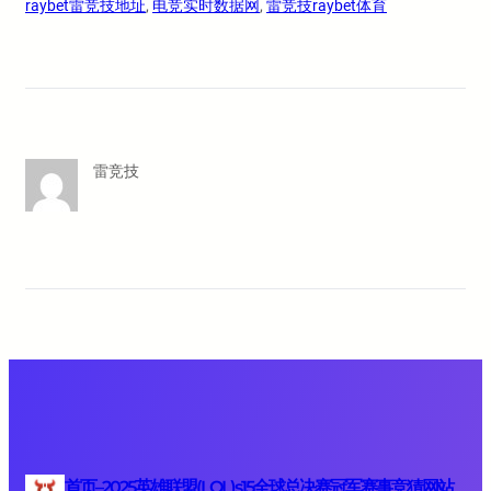
raybet雷竞技地址
, 
电竞实时数据网
, 
雷竞技raybet体育
雷竞技
首页–2025英雄联盟(LOL)s15全球总决赛冠军赛事竞猜网站