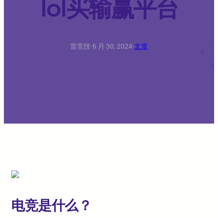
lol买输赢平台
雷竞技
·
6 月 30, 2024
·
文章
电竞是什么？