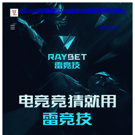
首页–2025英雄联盟(LOL)s15全球总决赛冠军赛事竞猜网站
BOOK SEAT