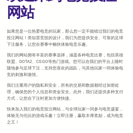
网站
如果您是一位热爱电竞的玩家，那么您一定不能错过我们的电竞
投注网站！类似雷竞技的设计，我们为您提供安全、可靠的足球
下注服务，让您在赛事中畅快体验电竞乐趣。
我们的网站拥有丰富的赛事选择，涵盖各种电竞比赛，包括英雄
联盟、DOTA2、CS:GO等热门游戏。您可以在我们的平台上随时
随地参与足球下注，支持您喜欢的战队，与其他玩家一同体验电
竞的刺激和激情。
我们注重用户的隐私和安全，所有的交易和数据都经过加密处
理，确保您的个人信息和资金安全。此外，我们还提供多种支付
方式，让您在下注时更加方便快捷。
快来加入我们的电竞投注网站，与全球玩家一同参与电竞盛宴，
体验无与伦比的游戏乐趣！立即注册，赢取丰厚奖励，成为电竞
之王！