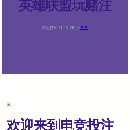
英雄联盟玩赌注
雷竞技
·
6 月 26, 2024
·
文章
欢迎来到电竞投注