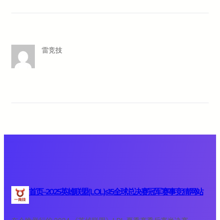
雷竞技
首页–2025英雄联盟(LOL)s15全球总决赛冠军赛事竞猜网站