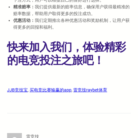
下注方式，用户可以根据自己的喜好进行选择。
精准赔率：
我们提供最新的赔率信息，确保用户获得最精准的
赔率数据，帮助用户取得更多的投注成功。
优惠活动：
我们定期推出各种优惠活动和奖励机制，让用户获
得更多的回报和福利。
快来加入我们，体验精彩
的电竞投注之旅吧！
JJB竞技宝
, 
买电竞比赛输赢的app
, 
雷竞技raybet体育
雷竞技