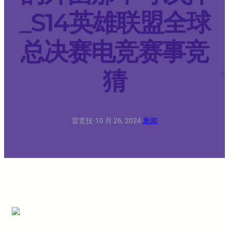
_S14英雄联盟全球
总决赛电竞赛事竞
猜
雷竞技
·
10 月 26, 2024
·
新闻