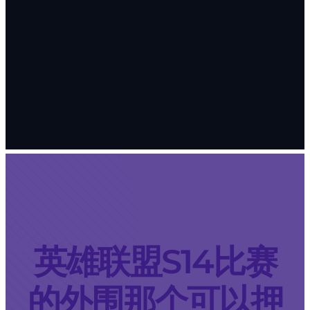
英雄联盟S14比赛
的外围那个可以押