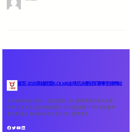
首页–2025英雄联盟(LOL)s15全球总决赛冠军赛事竞猜网站
在今晚举行的 2024 《英雄联盟》LPL 夏季赛季后赛半决赛
中,BLG 电子竞技俱乐部成功以 3:1 的战绩赢下 TES,晋级夏季
赛决赛,这是 BLG 队史首次进入 LPL 夏季赛决
Facebook
Twitter
YouTube
LinkedIn