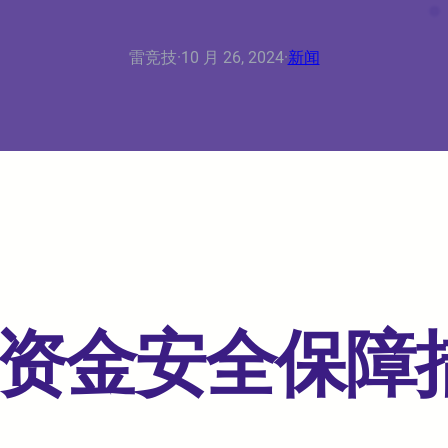
雷竞技
·
10 月 26, 2024
·
新闻
资金安全保障