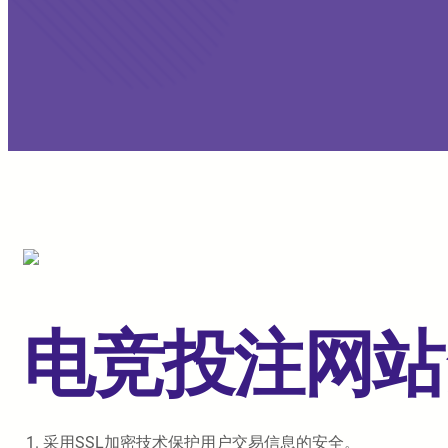
电竞投注网站
采用SSL加密技术保护用户交易信息的安全。