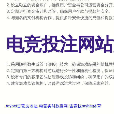
设立独立的资金账户，确保用户资金与公司运营资金分开
定期进行资金审计和监管，确保用户存款与提款的安全。
与知名的支付机构合作，提供多种安全便捷的充值和提款
电竞投注网站
采用随机数生成器（RNG）技术，确保游戏结果的随机性
定期由第三方机构对游戏进行公平性和随机性检测，保证
设有专门的客服团队处理游戏投诉和纠纷，确保用户的权
建立游戏监管机构，监督游戏运营过程，保障玩家利益。
raybet雷竞技地址
, 
电竞实时数据网
, 
雷竞技raybet体育