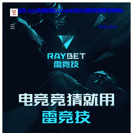
首页–2025英雄联盟(LOL)s15全球总决赛冠军赛事竞猜网站
BOOK SEAT