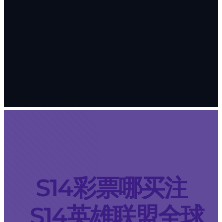
S14彩票哪买注
_S14英雄联盟全球