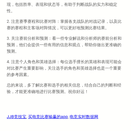
现，包括胜率、表现和状态等，有助于判断战队的实力和稳定
性。
2. 注意赛季赛程和比赛对阵：掌握各支战队的对战记录，以及比
赛的赛程和主客场对阵情况，可以更好地预测比赛结果。
3. 关注赛前分析和预测：看一些专业解说和分析师的赛前分析和
预测，他们会提供一些有用的信息和观点，帮助你做出更准确的
预测。
4. 注意个人角色和英雄选择：每位选手擅长的英雄和表现可能会
对比赛产生重要影响，关注选手的角色和英雄选择也是一个重要
的参考因素。
总的来说，多了解比赛和选手的相关信息，结合自己的判断和经
验，才能更准确地进行比赛预测。祝你好运！
JJB竞技宝
, 
买电竞比赛输赢的app
, 
电竞实时数据网