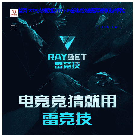
首页–2025英雄联盟(LOL)s15全球总决赛冠军赛事竞猜网站
BOOK SEAT