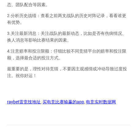
态、团队配合等因素。
2.分析历史战绩：查看之前两支战队的历史对阵记录，看看谁更
有优势。
3.关注最新消息：关注战队的最新动态，比如是否有伤病情况、
换人消息等影响比赛结果的因素。
4.注意赔率和投注限额：仔细比较不同竞猜平台的赔率和投注限
额，选择最合适的投注方式。
最重要的是，理性对待竞猜，不要因主观感情或冲动导致过度投
注。祝你好运！
raybet雷竞技地址
, 
买电竞比赛输赢的app
, 
电竞实时数据网