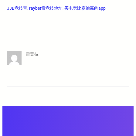
JJB竞技宝
, 
raybet雷竞技地址
, 
买电竞比赛输赢的app
雷竞技