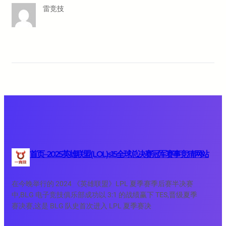
雷竞技
首页–2025英雄联盟(LOL)s15全球总决赛冠军赛事竞猜网站
在今晚举行的 2024 《英雄联盟》LPL 夏季赛季后赛半决赛
中,BLG 电子竞技俱乐部成功以 3:1 的战绩赢下 TES,晋级夏季
赛决赛,这是 BLG 队史首次进入 LPL 夏季赛决