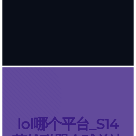
lol哪个平台_S14