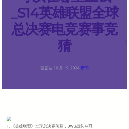
_S14英雄联盟全球
总决赛电竞赛事竞
猜
雷竞技
·
10 月 19, 2024
·
新闻
1. 《英雄联盟》全球总决赛落幕，DWG战队夺冠