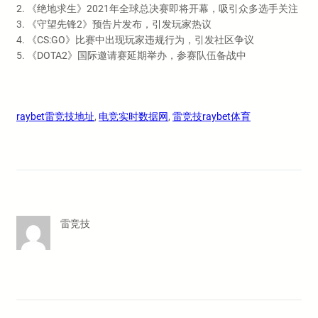
2. 《绝地求生》2021年全球总决赛即将开幕，吸引众多选手关注
3. 《守望先锋2》预告片发布，引发玩家热议
4. 《CS:GO》比赛中出现玩家违规行为，引发社区争议
5. 《DOTA2》国际邀请赛延期举办，参赛队伍备战中
raybet雷竞技地址
, 
电竞实时数据网
, 
雷竞技raybet体育
雷竞技