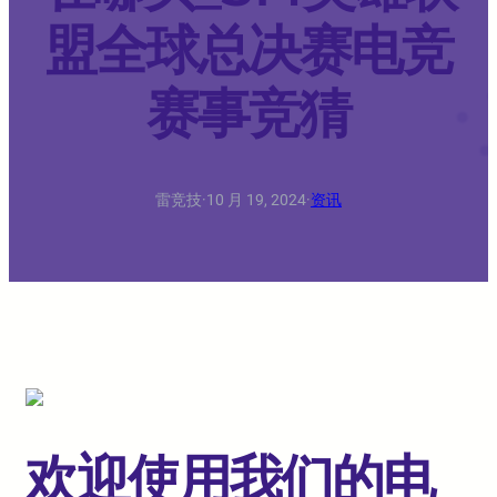
盟全球总决赛电竞
赛事竞猜
雷竞技
·
10 月 19, 2024
·
资讯
欢迎使用我们的电