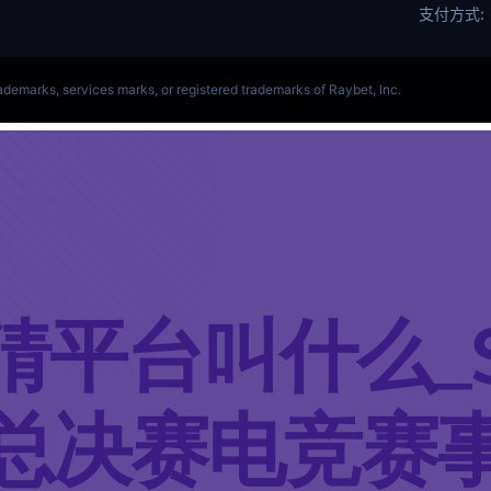
猜平台叫什么_S
总决赛电竞赛