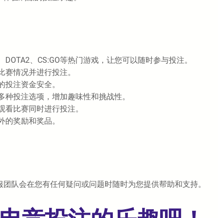
OTA2、CS:GO等热门游戏，让您可以随时参与投注。
比赛情况并进行投注。
的投注资金安全。
多种投注选项，增加趣味性和挑战性。
观看比赛同时进行投注。
外的奖励和奖品。
服团队会在您有任何疑问或问题时随时为您提供帮助和支持。