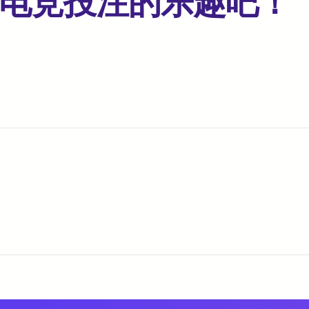
电竞投注的乐趣吧！