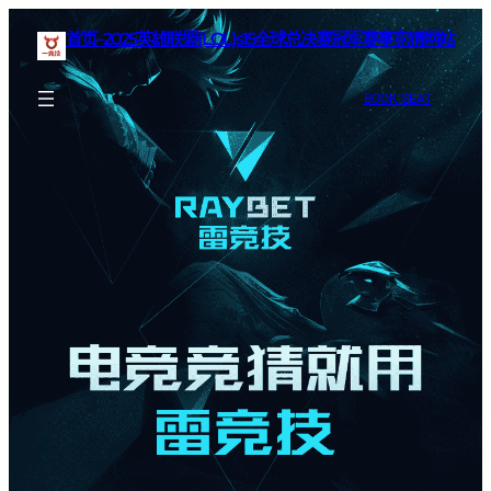
首页–2025英雄联盟(LOL)s15全球总决赛冠军赛事竞猜网站
BOOK SEAT