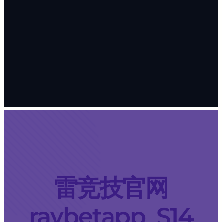
雷竞技官网
raybetapp_S14