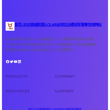
首页–2025英雄联盟(LOL)s15全球总决赛冠军赛事竞猜网站
在今晚举行的 2024 《英雄联盟》LPL 夏季赛季后赛半决赛
中,BLG 电子竞技俱乐部成功以 3:1 的战绩赢下 TES,晋级夏季
赛决赛,这是 BLG 队史首次进入 LPL 夏季赛决
Facebook
Twitter
YouTube
LinkedIn
PRODUCTS
COMPANY
RESOURCES
SUPPORT
首页–2025英雄联盟(LOL)s15全球总决赛冠军赛事竞