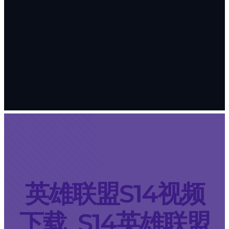
英雄联盟S14视频
下载_S14英雄联盟