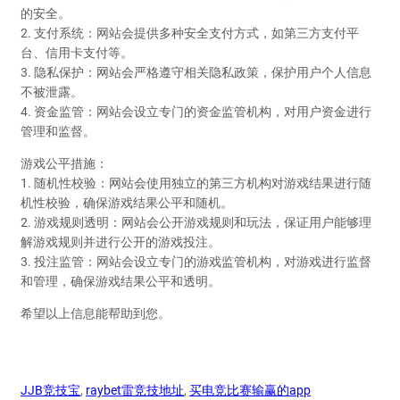
的安全。
2. 支付系统：网站会提供多种安全支付方式，如第三方支付平
台、信用卡支付等。
3. 隐私保护：网站会严格遵守相关隐私政策，保护用户个人信息
不被泄露。
4. 资金监管：网站会设立专门的资金监管机构，对用户资金进行
管理和监督。
游戏公平措施：
1. 随机性校验：网站会使用独立的第三方机构对游戏结果进行随
机性校验，确保游戏结果公平和随机。
2. 游戏规则透明：网站会公开游戏规则和玩法，保证用户能够理
解游戏规则并进行公开的游戏投注。
3. 投注监管：网站会设立专门的游戏监管机构，对游戏进行监督
和管理，确保游戏结果公平和透明。
希望以上信息能帮助到您。
JJB竞技宝
, 
raybet雷竞技地址
, 
买电竞比赛输赢的app