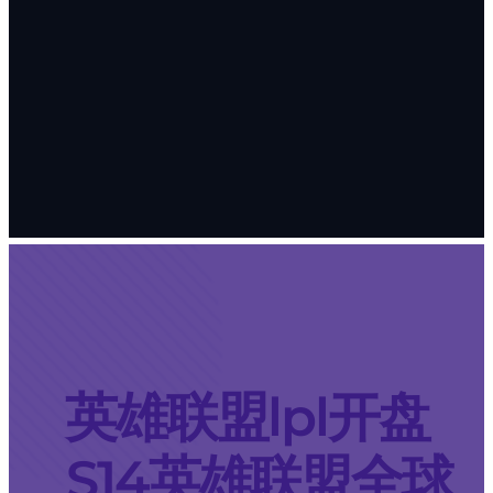
英雄联盟lpl开盘
_S14英雄联盟全球