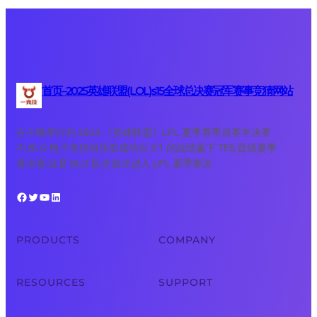
首页–2025英雄联盟(LOL)s15全球总决赛冠军赛事竞猜网站
在今晚举行的 2024 《英雄联盟》LPL 夏季赛季后赛半决赛
中,BLG 电子竞技俱乐部成功以 3:1 的战绩赢下 TES,晋级夏季
赛决赛,这是 BLG 队史首次进入 LPL 夏季赛决
Facebook
Twitter
YouTube
LinkedIn
PRODUCTS
COMPANY
RESOURCES
SUPPORT