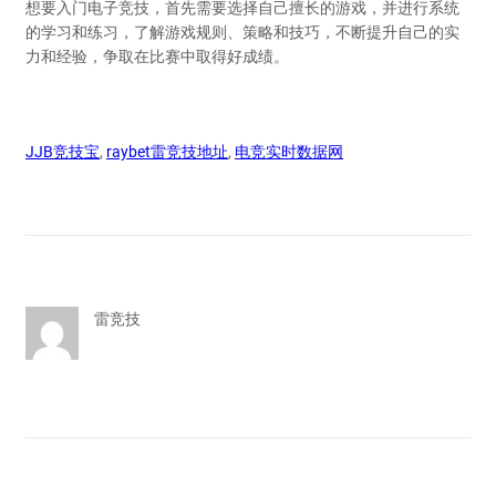
想要入门电子竞技，首先需要选择自己擅长的游戏，并进行系统
的学习和练习，了解游戏规则、策略和技巧，不断提升自己的实
力和经验，争取在比赛中取得好成绩。
JJB竞技宝
, 
raybet雷竞技地址
, 
电竞实时数据网
雷竞技