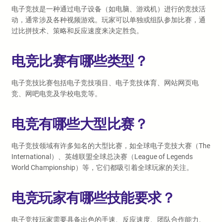
电子竞技是一种通过电子设备（如电脑、游戏机）进行的竞技活
动，通常涉及各种视频游戏。玩家可以单独或组队参加比赛，通
过比拼技术、策略和反应速度来决定胜负。
电竞比赛有哪些类型？
电子竞技比赛包括电子竞技项目、电子竞技体育、网站网页电
竞、网吧电竞及学校电竞等。
电竞有哪些大型比赛？
电子竞技领域有许多知名的大型比赛，如全球电子竞技大赛（The
International）、英雄联盟全球总决赛（League of Legends
World Championship）等，它们都吸引着全球玩家的关注。
电竞玩家有哪些技能要求？
电子竞技玩家需要具备出色的手速、反应速度、团队合作能力、