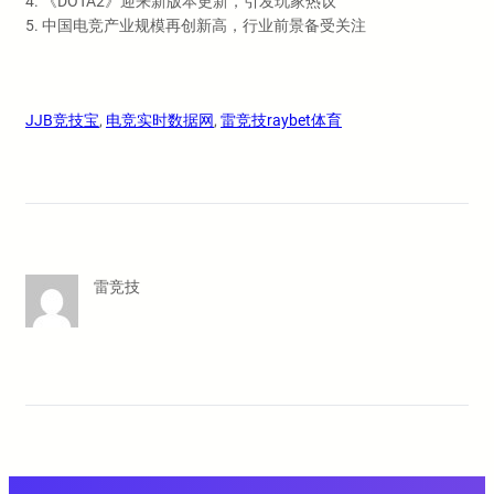
4. 《DOTA2》迎来新版本更新，引发玩家热议
5. 中国电竞产业规模再创新高，行业前景备受关注
JJB竞技宝
, 
电竞实时数据网
, 
雷竞技raybet体育
雷竞技