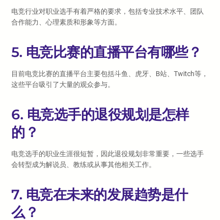
电竞行业对职业选手有着严格的要求，包括专业技术水平、团队
合作能力、心理素质和形象等方面。
5. 电竞比赛的直播平台有哪些？
目前电竞比赛的直播平台主要包括斗鱼、虎牙、B站、Twitch等，
这些平台吸引了大量的观众参与。
6. 电竞选手的退役规划是怎样
的？
电竞选手的职业生涯很短暂，因此退役规划非常重要，一些选手
会转型成为解说员、教练或从事其他相关工作。
7. 电竞在未来的发展趋势是什
么？