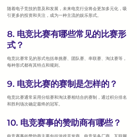
随着电子竞技的普及和发展，未来电竞行业将会更加多元化，吸
引更多的投资和关注，成为一种主流的娱乐形式。
8. 电竞比赛有哪些常见的比赛形
式？
电竞比赛常见的形式包括单挑赛、团队赛、串联赛、淘汰赛等，
每种形式都有其特点和规则。
9. 电竞比赛的赛制是怎样的？
电竞比赛通常采用分组赛和淘汰赛相结合的赛制，通过积分排名
和胜利场次确定最终的冠军。
10. 电竞赛事的赞助商有哪些？
电竞赛事的赞助商主要包括游戏开发商、电竞装备厂商、互联网