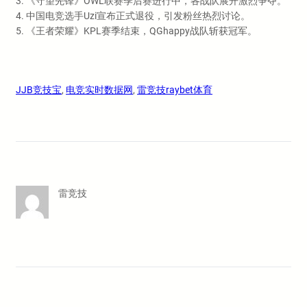
3. 《守望先锋》OWL联赛季后赛进行中，各战队展开激烈争夺。
4. 中国电竞选手Uzi宣布正式退役，引发粉丝热烈讨论。
5. 《王者荣耀》KPL赛季结束，QGhappy战队斩获冠军。
JJB竞技宝
, 
电竞实时数据网
, 
雷竞技raybet体育
雷竞技