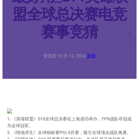
盟全球总决赛电竞
赛事竞猜
雷竞技
·
10 月 12, 2024
·
新闻
1. 《英雄联盟》S10全球总决赛在上海成功举办，FPX战队夺冠成
为全球冠军。
2. 《绝地求生》全球锦标赛PGI.S开赛，吸引全球顶尖战队角逐。