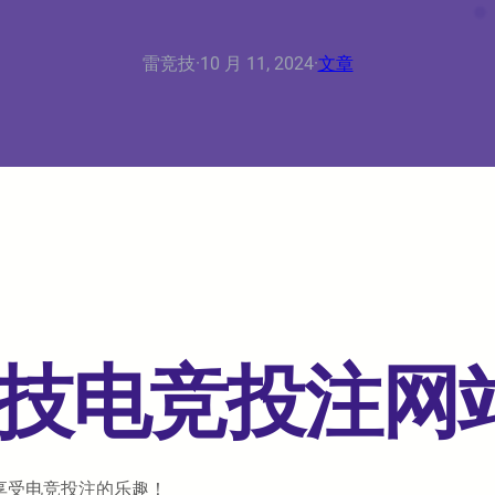
雷竞技
·
10 月 11, 2024
·
文章
技电竞投注网
享受电竞投注的乐趣！