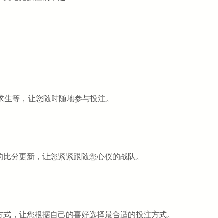
地求生等，让您随时随地参与投注。
的比分更新，让您紧紧跟随您心仪的战队。
方式，让您根据自己的喜好选择最合适的投注方式。