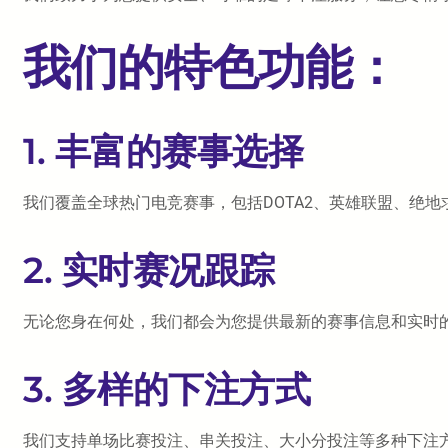
我们的特色功能：
1. 丰富的赛事选择
我们覆盖全球热门电竞赛事，包括DOTA2、英雄联盟、绝
2. 实时赛况跟踪
无论您身在何处，我们都会为您提供最新的赛事信息和实时
3. 多样的下注方式
我们支持单场比赛投注、串关投注、大小分投注等多种下注