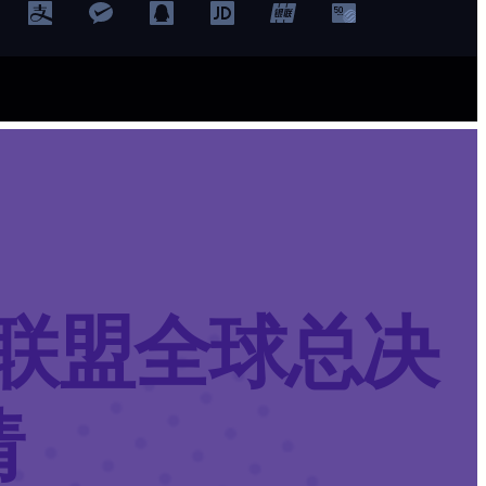
英雄联盟全球总决
猜