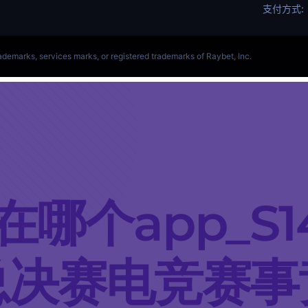
钱在哪个app_S
总决赛电竞赛事