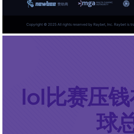
lol比赛压
球