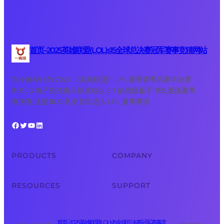
首页–2025英雄联盟(LOL)s15全球总决赛冠军赛事竞猜网站
在今晚举行的 2024 《英雄联盟》LPL 夏季赛季后赛半决赛
中,BLG 电子竞技俱乐部成功以 3:1 的战绩赢下 TES,晋级夏季
赛决赛,这是 BLG 队史首次进入 LPL 夏季赛决
Facebook
Twitter
YouTube
LinkedIn
PRODUCTS
COMPANY
RESOURCES
SUPPORT
首页–2025英雄联盟(LOL)s15全球总决赛冠军赛事竞