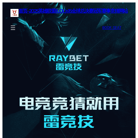
首页–2025英雄联盟(LOL)s15全球总决赛冠军赛事竞猜网站
BOOK SEAT