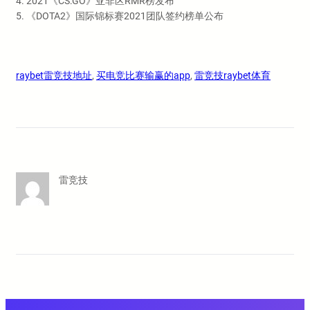
4. 2021《CS:GO》亚非区RMR榜发布
5. 《DOTA2》国际锦标赛2021团队签约榜单公布
raybet雷竞技地址
, 
买电竞比赛输赢的app
, 
雷竞技raybet体育
雷竞技