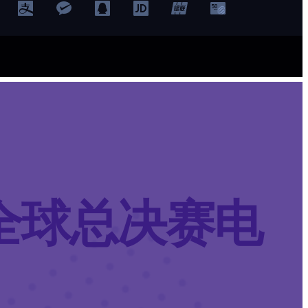
盟全球总决赛电