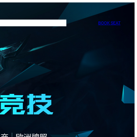
BOOK SEAT