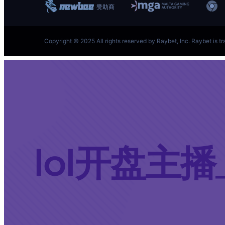
lol开盘主