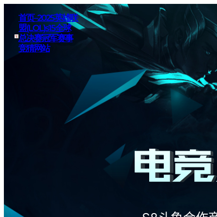
首页–2025英雄联
盟(LOL)s15全球
总决赛冠军赛事
竞猜网站