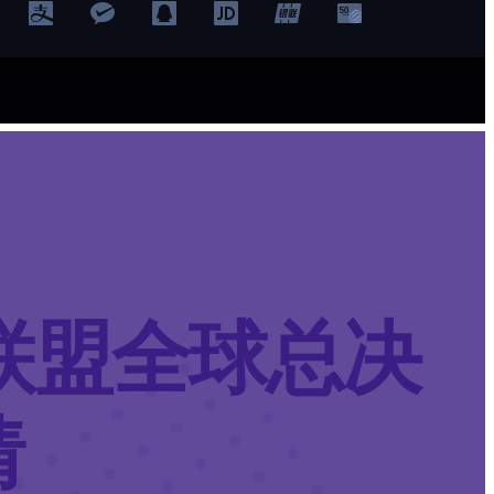
雄联盟全球总决
猜