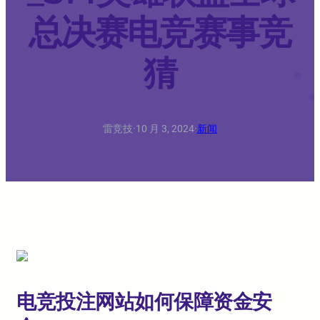
总决赛电竞赛事竞
猜
雷竞技
·
10 月 3, 2024
·
新闻
电竞投注网站如何保障资金安