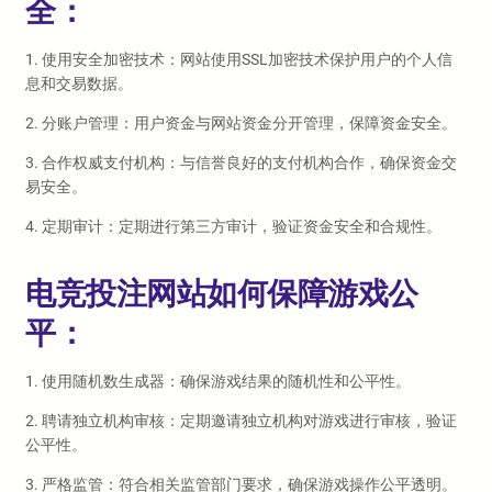
全：
1. 使用安全加密技术：网站使用SSL加密技术保护用户的个人信
息和交易数据。
2. 分账户管理：用户资金与网站资金分开管理，保障资金安全。
3. 合作权威支付机构：与信誉良好的支付机构合作，确保资金交
易安全。
4. 定期审计：定期进行第三方审计，验证资金安全和合规性。
电竞投注网站如何保障游戏公
平：
1. 使用随机数生成器：确保游戏结果的随机性和公平性。
2. 聘请独立机构审核：定期邀请独立机构对游戏进行审核，验证
公平性。
3. 严格监管：符合相关监管部门要求，确保游戏操作公平透明。