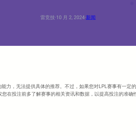
雷竞技
·
10 月 2, 2024
·
新闻
的能力，无法提供具体的推荐。不过，如果您对LPL赛事有一定
议您在投注前多了解赛事的相关资讯和数据，以提高投注的准确