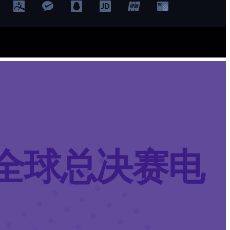
盟全球总决赛电