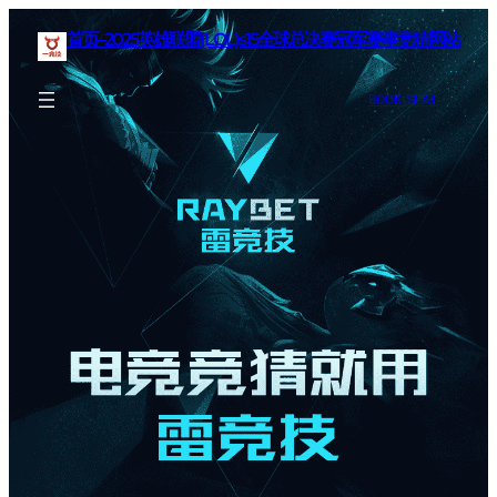
首页–2025英雄联盟(LOL)s15全球总决赛冠军赛事竞猜网站
BOOK SEAT