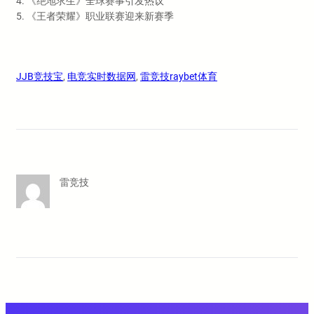
4. 《绝地求生》全球赛事引发热议
5. 《王者荣耀》职业联赛迎来新赛季
JJB竞技宝
, 
电竞实时数据网
, 
雷竞技raybet体育
雷竞技