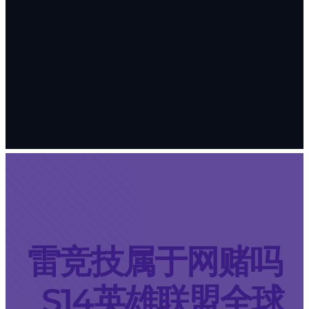
雷竞技属于网赌吗
_S14英雄联盟全球