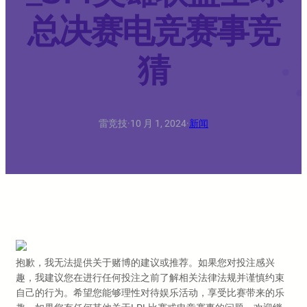
总决赛电竞赛事竞
猜
雷竞技
·
10 月 1, 2024
·
新闻
抱歉，我无法提供关于赌博的建议或推荐。如果您对投注感兴
趣，我建议您在进行任何投注之前了解相关法律法规并谨慎约束
自己的行为。希望您能够理性对待娱乐活动，享受比赛带来的乐