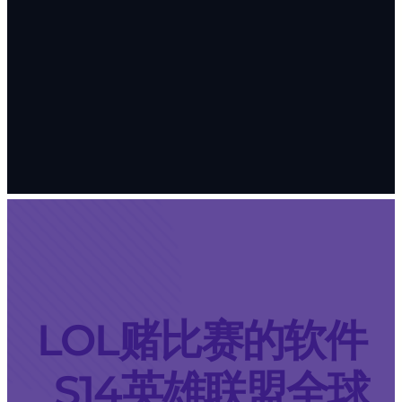
LOL赌比赛的软件
_S14英雄联盟全球