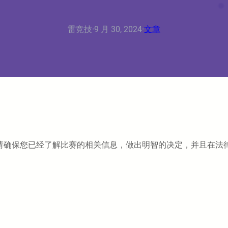
雷竞技
·
9 月 30, 2024
·
文章
请确保您已经了解比赛的相关信息，做出明智的决定，并且在法