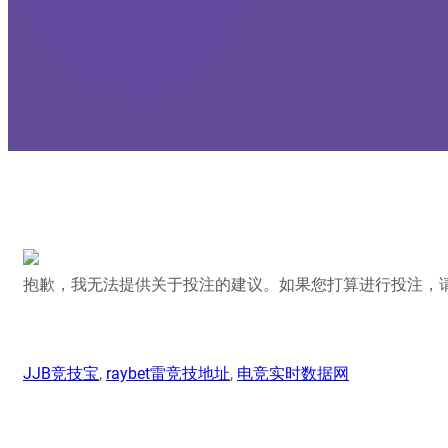
抱歉，我无法提供关于投注的建议。如果您打算进行投注，
JJB竞技宝
, 
raybet雷竞技地址
, 
电竞实时数据网