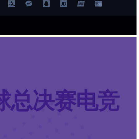
全球总决赛电竞