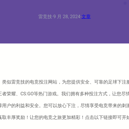
雷竞技
·
9 月 28, 2024
·
文章
！类似雷竞技的电竞投注网站，为您提供安全、可靠的足球下注
者荣耀、CS:GO等热门游戏。我们拥有多种投注方式，让您尽
障用户的利益和安全。您可以放心下注，尽情享受电竞带来的刺
取丰厚奖励！让您的电竞之旅更加精彩！点击以下链接即可开始您的