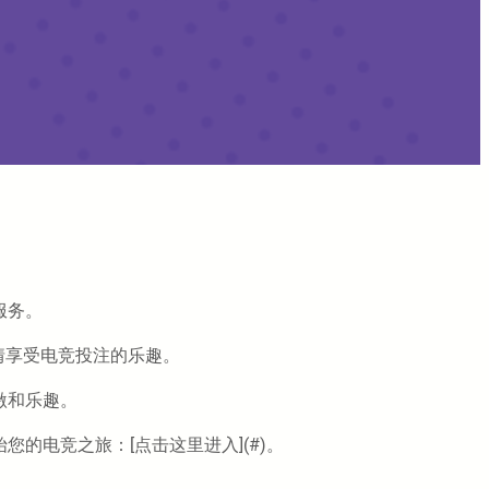
服务。
情享受电竞投注的乐趣。
激和乐趣。
电竞之旅：[点击这里进入](#)。