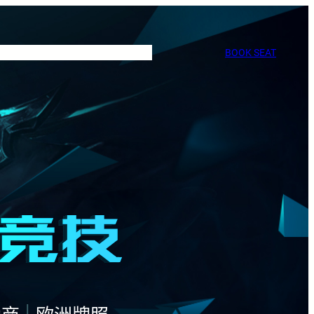
BOOK SEAT