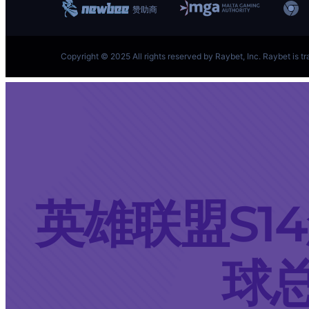
英雄联盟S1
球