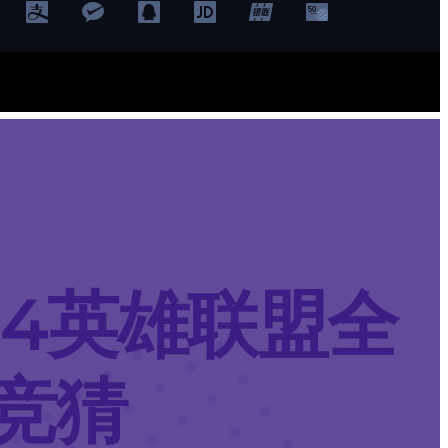
14英雄联盟全
竞猜