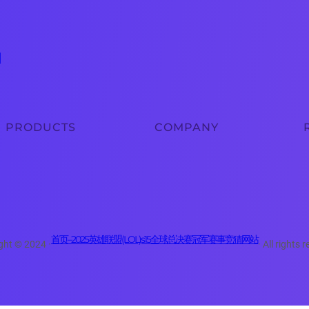
网
PRODUCTS
COMPANY
首页–2025英雄联盟(LOL)s15全球总决赛冠军赛事竞猜网站
ght © 2024 ·
· All rights 