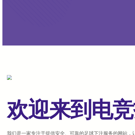
欢迎来到电竞
我们是一家专注于提供安全、可靠的足球下注服务的网站，