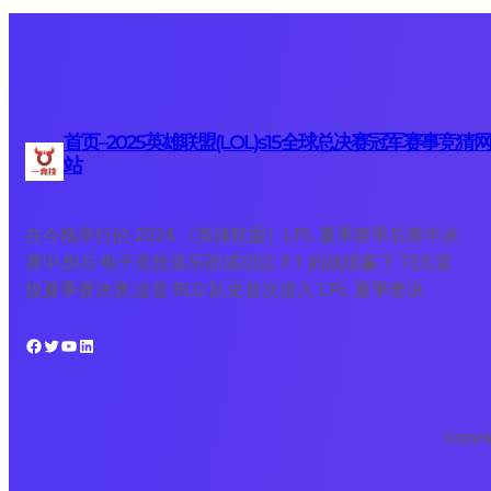
首页–2025英雄联盟(LOL)s15全球总决赛冠军赛事竞猜
站
在今晚举行的 2024 《英雄联盟》LPL 夏季赛季后赛半决
赛中,BLG 电子竞技俱乐部成功以 3:1 的战绩赢下 TES,晋
级夏季赛决赛,这是 BLG 队史首次进入 LPL 夏季赛决
Facebook
Twitter
YouTube
LinkedIn
Copyri