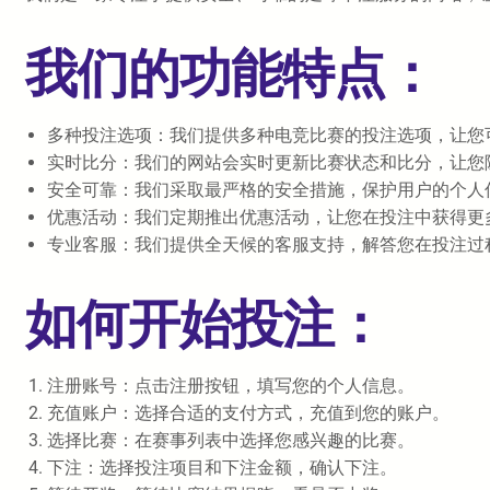
我们的功能特点：
多种投注选项：我们提供多种电竞比赛的投注选项，让您
实时比分：我们的网站会实时更新比赛状态和比分，让您
安全可靠：我们采取最严格的安全措施，保护用户的个人
优惠活动：我们定期推出优惠活动，让您在投注中获得更
专业客服：我们提供全天候的客服支持，解答您在投注过
如何开始投注：
注册账号：点击注册按钮，填写您的个人信息。
充值账户：选择合适的支付方式，充值到您的账户。
选择比赛：在赛事列表中选择您感兴趣的比赛。
下注：选择投注项目和下注金额，确认下注。