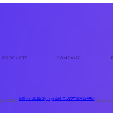
网
PRODUCTS
COMPANY
首页–2025英雄联盟(LOL)s15全球总决赛冠军赛事竞猜网站
ght © 2024 ·
· All rights 