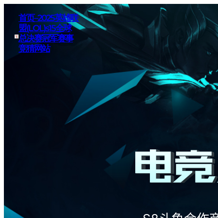
首页–2025英雄联
盟(LOL)s15全球
总决赛冠军赛事
竞猜网站