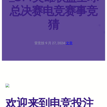
总决赛电竞赛事竞
猜
雷竞技
·
9 月 27, 2024
·
文章
欢迎来到电竞投注