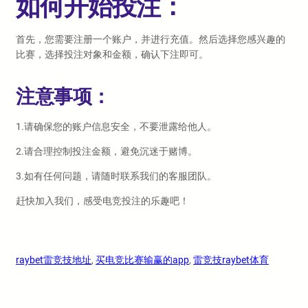
如何开始投注：
首先，您需要注册一个账户，并进行充值。然后选择您感兴趣的
比赛，选择投注对象和金额，确认下注即可。
注意事项：
1.请确保您的账户信息安全，不要泄露给他人。
2.请合理控制投注金额，避免沉迷于赌博。
3.如有任何问题，请随时联系我们的客服团队。
赶快加入我们，感受电竞投注的乐趣吧！
raybet雷竞技地址
, 
买电竞比赛输赢的app
, 
雷竞技raybet体育