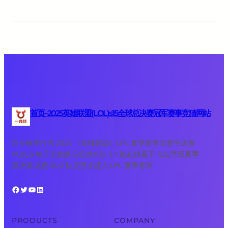
首页–2025英雄联盟(LOL)s15全球总决赛冠军赛事竞猜网站
在今晚举行的 2024 《英雄联盟》LPL 夏季赛季后赛半决赛
中,BLG 电子竞技俱乐部成功以 3:1 的战绩赢下 TES,晋级夏季
赛决赛,这是 BLG 队史首次进入 LPL 夏季赛决
Facebook
Twitter
YouTube
LinkedIn
PRODUCTS
COMPANY