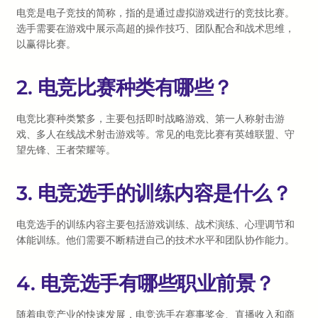
电竞是电子竞技的简称，指的是通过虚拟游戏进行的竞技比赛。
选手需要在游戏中展示高超的操作技巧、团队配合和战术思维，
以赢得比赛。
2. 电竞比赛种类有哪些？
电竞比赛种类繁多，主要包括即时战略游戏、第一人称射击游
戏、多人在线战术射击游戏等。常见的电竞比赛有英雄联盟、守
望先锋、王者荣耀等。
3. 电竞选手的训练内容是什么？
电竞选手的训练内容主要包括游戏训练、战术演练、心理调节和
体能训练。他们需要不断精进自己的技术水平和团队协作能力。
4. 电竞选手有哪些职业前景？
随着电竞产业的快速发展，电竞选手在赛事奖金、直播收入和商