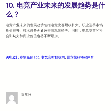
10. 电竞产业未来的发展趋势是什
么？
电竞产业未来的发展趋势包括电竞比赛规模扩大、职业选手市场
价值提升、技术设备创新改善游戏体验等。同时，电竞赛事的社
会影响力和商业价值也将不断增加。
买电竞比赛输赢的app
, 
电竞实时数据网
, 
雷竞技raybet体育
雷竞技