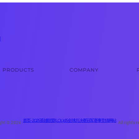
网
PRODUCTS
COMPANY
首页–2025英雄联盟(LOL)s15全球总决赛冠军赛事竞猜网站
ght © 2024 ·
· All rights 