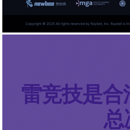
雷竞技是合
总