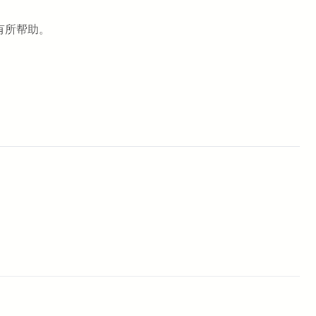
有所帮助。