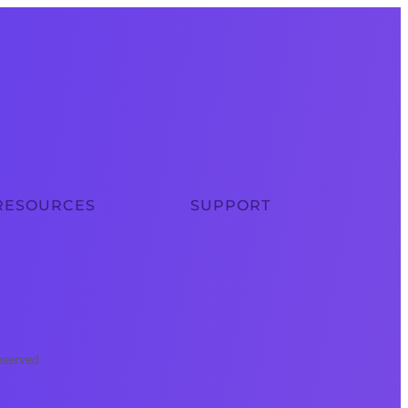
RESOURCES
SUPPORT
reserved