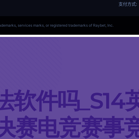
法软件吗_S14
决赛电竞赛事