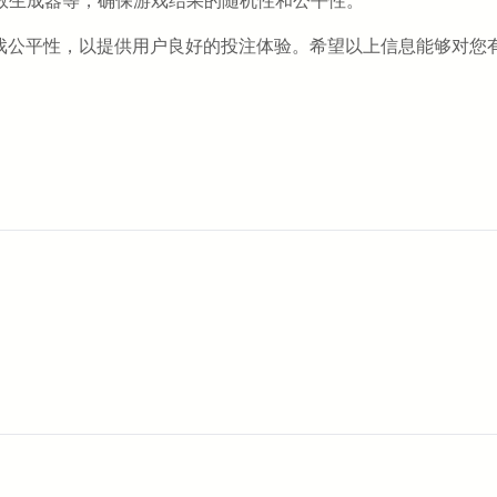
机数生成器等，确保游戏结果的随机性和公平性。
戏公平性，以提供用户良好的投注体验。希望以上信息能够对您